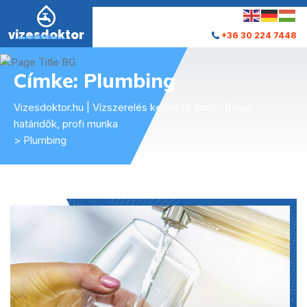
vizesdoktor
+36 30 224 7448
Címke:
Plumbing
Vizesdoktor.hu | Vízszerelés kedvező áron - Rövid
határidők, profi munka
> Plumbing