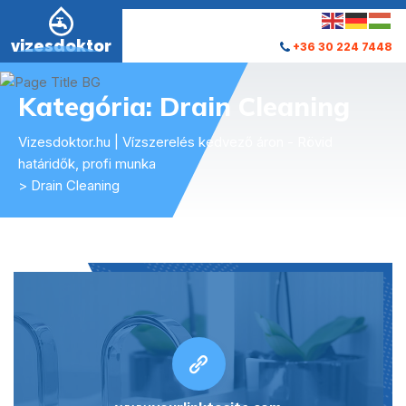
vizesdoktor
+36 30 224 7448
Kategória:
Drain Cleaning
Vizesdoktor.hu | Vízszerelés kedvező áron - Rövid
határidők, profi munka
> Drain Cleaning