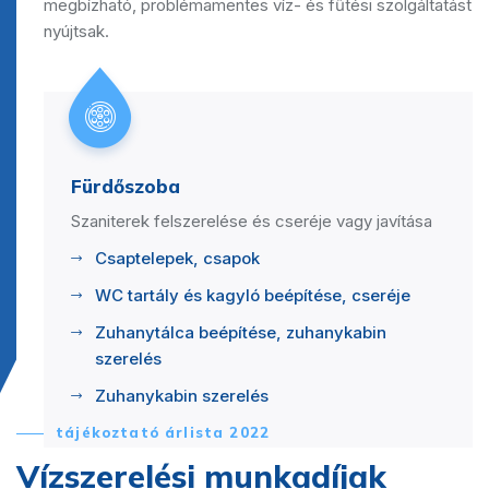
megbízható, problémamentes víz- és fűtési szolgáltatást
nyújtsak.
Fürdőszoba
Szaniterek felszerelése és cseréje vagy javítása
Csaptelepek, csapok
WC tartály és kagyló beépítése, cseréje
Zuhanytálca beépítése, zuhanykabin
szerelés
Zuhanykabin szerelés
tájékoztató árlista 2022
Vízszerelési munkadíjak