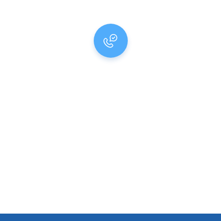
Profi fűtésszerelő és
vízszerelő
elérhető a hét
minden napján
Gyorsan és precízen hárítok el minden vízszerelési,
fűtésszerelési hibát és az elvégzett munkára garanciát adok.