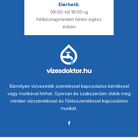
Elérhető:
08:00-tól 18:00-ig
hétköznap
minden héten egész
évben
Bármilyen vízvezeték szereléssel kapcsolatos kérdéssel
vagy munkával hívhat. Gyorsan és szakszerűen oldok meg
minden vízszereléssel és fűtésszereléssel kapcsolatos
munkát.