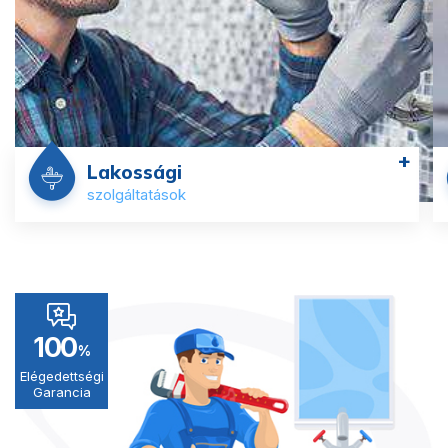
+
Lakossági
szolgáltatások
100
%
Elégedettségi
Garancia